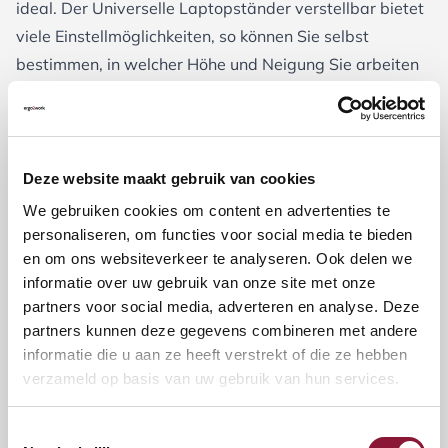
ideal. Der
Universelle Laptopständer verstellbar
bietet
viele Einstellmöglichkeiten, so können Sie selbst
bestimmen, in welcher Höhe und Neigung Sie arbeiten
möchten. Er eignet sich für verschiedene Laptopgrößen
und sogar für Tablets.
Professioneller Laptopständer für optimale Ergonomie
Wenn Sie das Beste Ergonomie und Qualität suchen, ist
Deze website maakt gebruik van cookies
der
Roost V3 Laptopständer
eine ausgezeichnete
We gebruiken cookies om content en advertenties te
Wahl. Er ist stabil, leicht und einfach
personaliseren, om functies voor social media te bieden
en om ons websiteverkeer te analyseren. Ook delen we
zusammenklappbar. Dank seines durchdachten
informatie over uw gebruik van onze site met onze
Designs bleibt Ihr Laptop auch bei intensiver Nutzung
partners voor social media, adverteren en analyse. Deze
sicher stehen.
partners kunnen deze gegevens combineren met andere
Worauf sollten Sie bei der Auswahl eines
informatie die u aan ze heeft verstrekt of die ze hebben
Laptopständers achten?
verzameld op basis van uw gebruik van hun services.
Beim Kauf eines Laptopständers sollten Sie auf
folgende Punkte achten:
Toestemmingsselectie