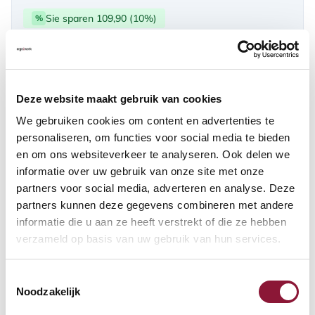
Sie sparen 109,90 (10%)
%
über PayPal | Card, Klarnapaylater
Verfügbar
Deze website maakt gebruik van cookies
Lieferzeit: 3-6 Wochen
We gebruiken cookies om content en advertenties te
personaliseren, om functies voor social media te bieden
en om ons websiteverkeer te analyseren. Ook delen we
Anzahl:
informatie over uw gebruik van onze site met onze
partners voor social media, adverteren en analyse. Deze
In den Warenkorb
partners kunnen deze gegevens combineren met andere
informatie die u aan ze heeft verstrekt of die ze hebben
verzameld op basis van uw gebruik van hun services.
Angebot anfordern
Toestemmingsselectie
Auf der Suche nach Stückzahlen? Machen Sie Ihren Arbeitsplatz
Noodzakelijk
komplett und fordern Sie direkt ein individuelles Angebot an.