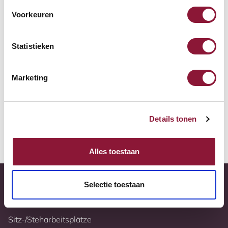
Zur Vergleichsliste hinzufügen
Voorkeuren
Tiefstpreisgarantie
Statistieken
Kostenloser Versand
Marketing
10 Jahre Garantie
Vollständig nach Ihren Wünschen konfigurierbar
Details tonen
Weitere Informationen
Alles toestaan
Selectie toestaan
Sitz-/Steharbeitsplätze