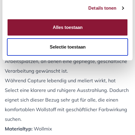
Farben:
Details tonen
5. Wollmix Select – Gabriel
Alles toestaan
Stofftyp:
Select ist ein klassischer Woll-Möbelstoff mit
ruhiger, monochromer Eleganz. Der Stoff hat eine
Selectie toestaan
professionelle Ausstrahlung und passt gut zu
Arbeitsplätzen, an denen eine gepflegte, geschäftliche
Verarbeitung gewünscht ist.
Während Capture lebendig und meliert wirkt, hat
Select eine klarere und ruhigere Ausstrahlung. Dadurch
eignet sich dieser Bezug sehr gut für alle, die einen
komfortablen Wollstoff mit geschäftlicher Farbwirkung
suchen.
Materialtyp:
Wollmix