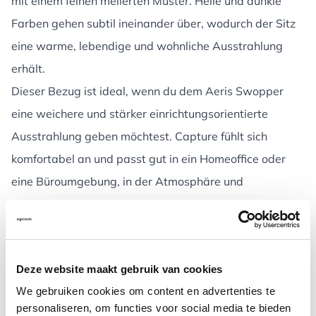
mit einem feinen melierten Muster. Helle und dunkle
Farben gehen subtil ineinander über, wodurch der Sitz
eine warme, lebendige und wohnliche Ausstrahlung
erhält.
Dieser Bezug ist ideal, wenn du dem Aeris Swopper
eine weichere und stärker einrichtungsorientierte
Ausstrahlung geben möchtest. Capture fühlt sich
komfortabel an und passt gut in ein Homeoffice oder
eine Büroumgebung, in der Atmosphäre und
Sitzkomfort wichtig sind.
Materialtyp:
Wollmix
Nutzung:
geeignet für alle, die eine warme, wohnliche
Deze website maakt gebruik van cookies
und komfortable Ausstrahlung suchen
We gebruiken cookies om content en advertenties te
Eigenschaften:
meliert, weich, komfortabel und
personaliseren, om functies voor social media te bieden