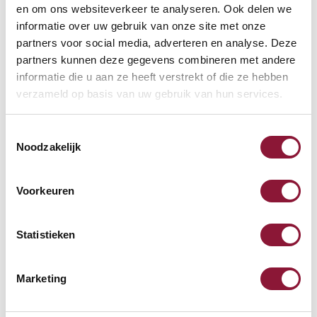
natürlich in der Ausstrahlung
en om ons websiteverkeer te analyseren. Ook delen we
Ausstrahlung:
helle und dunkle Töne gehen subtil
informatie over uw gebruik van onze site met onze
partners voor social media, adverteren en analyse. Deze
ineinander über, wodurch der Stoff lebendig, aber ruhig
partners kunnen deze gegevens combineren met andere
wirkt
informatie die u aan ze heeft verstrekt of die ze hebben
Reinigung:
regelmäßig vorsichtig mit einer weichen
verzameld op basis van uw gebruik van hun services.
Bürste absaugen. Flecken sofort abtupfen, nicht reiben.
Toestemmingsselectie
Bei hartnäckigen Flecken wird eine professionelle
Noodzakelijk
Reinigung empfohlen.
Warum Wollmix Capture?
Voorkeuren
Warme und wohnliche Ausstrahlung
Lebendiger Melange-Effekt
Statistieken
Komfortables Sitzgefühl
Natürliche Ausstrahlung
Marketing
Geeignet für Zuhause und Büro