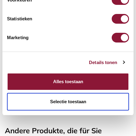
SRM Evolution vertikale
Maus rechtshändig kabellos
Statistieken
67,94
Marketing
Inkl. MwSt.
Details tonen
Roost V3 stand -
Laptopständer
Alles toestaan
87,52
Inkl. MwSt.
Selectie toestaan
Andere Produkte, die für Sie