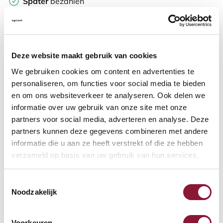
Später
bezahlen
Weitere Informationen
Deze website maakt gebruik van cookies
We gebruiken cookies om content en advertenties te
personaliseren, om functies voor social media te bieden
Häufig zusammen gekauft mit
en om ons websiteverkeer te analyseren. Ook delen we
informatie over uw gebruik van onze site met onze
partners voor social media, adverteren en analyse. Deze
S-board 840 Design
partners kunnen deze gegevens combineren met andere
kabelgebundene Mini-
informatie die u aan ze heeft verstrekt of die ze hebben
Tastatur US silber
verzameld op basis van uw gebruik van hun services.
68,71
Toestemmingsselectie
Inkl. MwSt.
Noodzakelijk
Voorkeuren