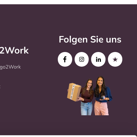
Folgen Sie uns
o2Work
Ergo2Work
t