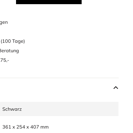
ügen
g
(100 Tage)
eratung
75,-
Schwarz
361 x 254 x 407 mm