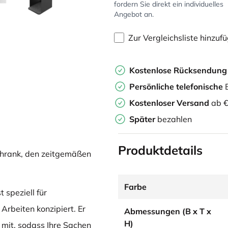
fordern Sie direkt ein individuelles
Angebot an.
Zur Vergleichsliste hinzuf
Kostenlose Rücksendun
Persönliche
telefonische
B
Kostenloser Versand
ab €
Später
bezahlen
Produktdetails
chrank, den zeitgemäßen
Farbe
 speziell für
rbeiten konzipiert. Er
Abmessungen (B x T x
H)
 mit, sodass Ihre Sachen