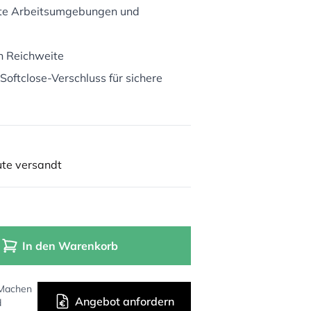
erte Arbeitsumgebungen und
in Reichweite
oftclose-Verschluss für sichere
ute versandt
In den Warenkorb
 Machen
Angebot anfordern
d