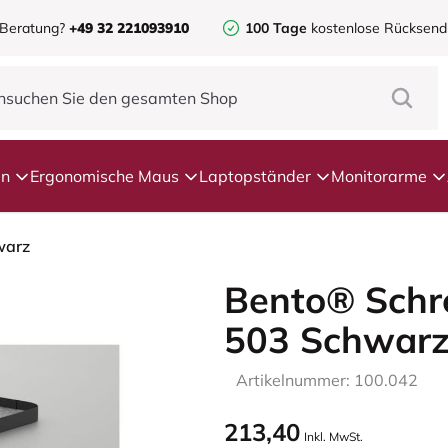
 Beratung?
+49 32 221093910
100 Tage
kostenlose Rücksen
en
Ergonomische Maus
Laptopständer
Monitorarme
warz
Bento® Schr
503 Schwar
Artikelnummer: 100.042
213,40
Inkl. MwSt.