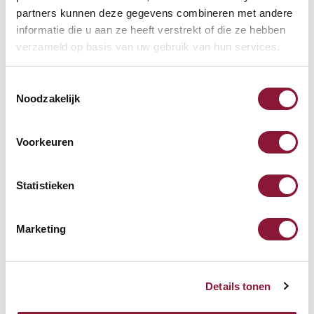
S-board 840 Design
partners kunnen deze gegevens combineren met andere
kabelgebundene Mini-
informatie die u aan ze heeft verstrekt of die ze hebben
Tastatur US silber
verzameld op basis van uw gebruik van hun services.
68,71
Toestemmingsselectie
Inkl. MwSt.
Noodzakelijk
Voorkeuren
SUN-FLEX® Relax Comfort
Fußstütze
Statistieken
104,24
Inkl. MwSt.
Marketing
Details tonen
Andere Produkte, die für Sie