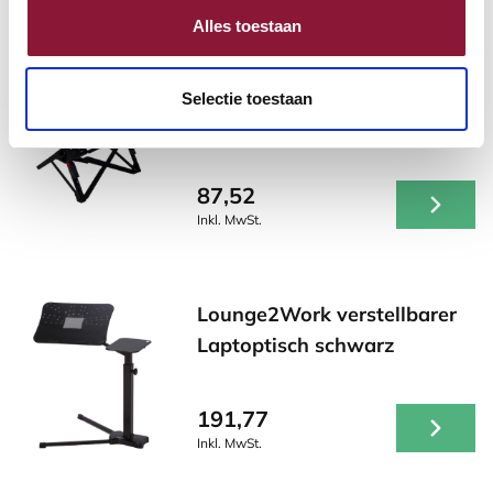
möglicherweise interessant sind!
Alles toestaan
Roost V3 stand -
Selectie toestaan
Laptopständer
87,52
Inkl. MwSt.
Lounge2Work verstellbarer
Laptoptisch schwarz
191,77
Inkl. MwSt.