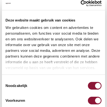
Kostenlose Rücksendung
(100 Tage)
Persönliche
telefonische
Beratung
Deze website maakt gebruik van cookies
Kostenloser Versand
ab €75,-
We gebruiken cookies om content en advertenties te
personaliseren, om functies voor social media te bieden
Später
bezahlen
en om ons websiteverkeer te analyseren. Ook delen we
informatie over uw gebruik van onze site met onze
Weitere Informationen
partners voor social media, adverteren en analyse. Deze
partners kunnen deze gegevens combineren met andere
informatie die u aan ze heeft verstrekt of die ze hebben
verzameld op basis van uw gebruik van hun services.
Häufig zusammen gekauft mit
Toestemmingsselectie
Noodzakelijk
SmartView Doppel-
Monitorarm Schwarz
Voorkeuren