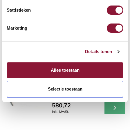
263,59
Statistieken
Inkl. MwSt.
Marketing
Andere Produkte, die für Sie
Details tonen
möglicherweise interessant sind!
Alles toestaan
Conset 501-43 Elektrisch
Höhenverstellbares
Selectie toestaan
Schreibtischgestell silber
580,72
Inkl. MwSt.