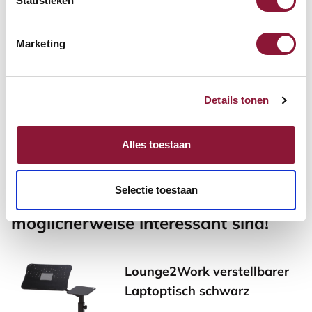
Statistieken
Marketing
Armstütze Pro schwarz
Details tonen
98,18
Inkl. MwSt.
Alles toestaan
Selectie toestaan
Andere Produkte, die für Sie
möglicherweise interessant sind!
Lounge2Work verstellbarer
Laptoptisch schwarz