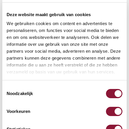
Häufig zusammen gekauft mit
Deze website maakt gebruik van cookies
We gebruiken cookies om content en advertenties te
S-board 840 Design
personaliseren, om functies voor social media te bieden
kabelgebundene Mini-
en om ons websiteverkeer te analyseren. Ook delen we
informatie over uw gebruik van onze site met onze
Tastatur US silber
partners voor social media, adverteren en analyse. Deze
68,71
partners kunnen deze gegevens combineren met andere
informatie die u aan ze heeft verstrekt of die ze hebben
Inkl. MwSt.
verzameld op basis van uw gebruik van hun services.
Toestemmingsselectie
SRM Evolution vertikale
Noodzakelijk
Maus rechtshändig kabellos
Voorkeuren
67,94
Inkl. MwSt.