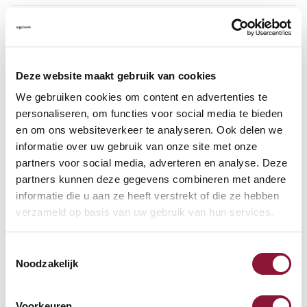
Häufig gestellte Fragen
Deze website maakt gebruik van cookies
We gebruiken cookies om content en advertenties te
Häufig zusammen gekauft mit
personaliseren, om functies voor social media te bieden
en om ons websiteverkeer te analyseren. Ook delen we
informatie over uw gebruik van onze site met onze
S-board 840 Design
partners voor social media, adverteren en analyse. Deze
kabelgebundene Mini-
partners kunnen deze gegevens combineren met andere
Tastatur US silber
informatie die u aan ze heeft verstrekt of die ze hebben
verzameld op basis van uw gebruik van hun services.
68,71
Inkl. MwSt.
Toestemmingsselectie
Noodzakelijk
SRM Evolution vertikale
Voorkeuren