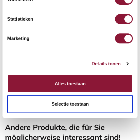
Maus rechtshändig kabellos
Statistieken
67,94
Inkl. MwSt.
Marketing
Armstütze Pro schwarz
Details tonen
Alles toestaan
98,18
Inkl. MwSt.
Selectie toestaan
Andere Produkte, die für Sie
möglicherweise interessant sind!