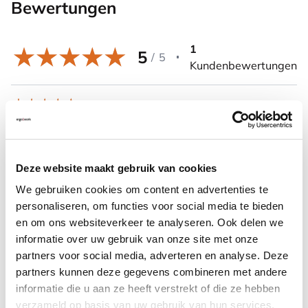
Bewertungen
1
5
/
5
Kundenbewertungen
Astrid Hartleb,
18-11-2022
Sehr gute Produktqualität, ermöglicht flexibles
Bewegen der Arme während der Arbeit und unterstützt
Deze website maakt gebruik van cookies
aufrechte Körperhaltung
We gebruiken cookies om content en advertenties te
personaliseren, om functies voor social media te bieden
Weitere Informationen
en om ons websiteverkeer te analyseren. Ook delen we
informatie over uw gebruik van onze site met onze
partners voor social media, adverteren en analyse. Deze
partners kunnen deze gegevens combineren met andere
informatie die u aan ze heeft verstrekt of die ze hebben
Häufig zusammen gekauft mit
verzameld op basis van uw gebruik van hun services.