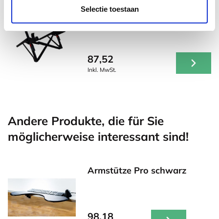
Selectie toestaan
Roost V3 stand -
Laptopständer
87,52
Inkl. MwSt.
Andere Produkte, die für Sie
möglicherweise interessant sind!
Armstütze Pro schwarz
98,18