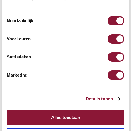
Toestemmingsselectie
SRM Evolution vertikale
Noodzakelijk
Maus rechtshändig kabellos
Voorkeuren
67,94
Inkl. MwSt.
Statistieken
Marketing
S-board 840 Design
kabelgebundene Mini-
Tastatur US silber
Details tonen
68,71
Inkl. MwSt.
Alles toestaan