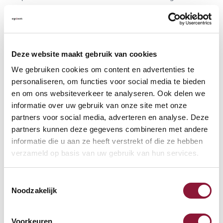
Zur Vergleichsliste hinzufügen
Kostenlose Rücksendung
(100 Tage)
Deze website maakt gebruik van cookies
Persönliche
telefonische
Beratung
We gebruiken cookies om content en advertenties te
personaliseren, om functies voor social media te bieden
Kostenloser Versand
ab €75,-
en om ons websiteverkeer te analyseren. Ook delen we
Später
bezahlen
informatie over uw gebruik van onze site met onze
partners voor social media, adverteren en analyse. Deze
Weitere Informationen
partners kunnen deze gegevens combineren met andere
informatie die u aan ze heeft verstrekt of die ze hebben
verzameld op basis van uw gebruik van hun services.
Häufig gestellte Fragen
Toestemmingsselectie
Noodzakelijk
Voorkeuren