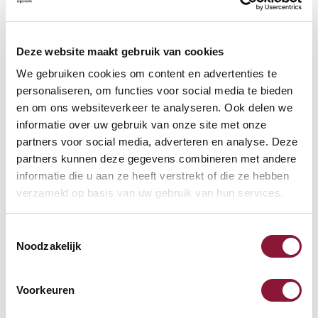
Kostenlose Rücksendung
(100 Tage)
Persönliche
telefonische
Beratung
Deze website maakt gebruik van cookies
Kostenloser Versand
ab €75,-
We gebruiken cookies om content en advertenties te
Später
bezahlen
personaliseren, om functies voor social media te bieden
en om ons websiteverkeer te analyseren. Ook delen we
informatie over uw gebruik van onze site met onze
Weitere Informationen
partners voor social media, adverteren en analyse. Deze
partners kunnen deze gegevens combineren met andere
informatie die u aan ze heeft verstrekt of die ze hebben
Häufig gestellte Fragen
verzameld op basis van uw gebruik van hun services.
Toestemmingsselectie
Noodzakelijk
Andere Produkte, die für Sie
möglicherweise interessant sind!
Voorkeuren