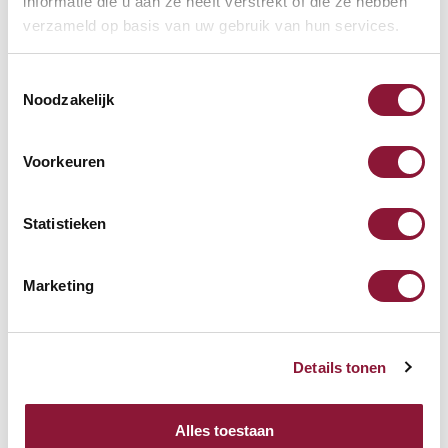
informatie die u aan ze heeft verstrekt of die ze hebben
verzameld op basis van uw gebruik van hun services.
Häufig zusammen gekauft mit
Toestemmingsselectie
Noodzakelijk
Evoluent 4 vertikale Maus
rechtshändig verkabelt grau
Voorkeuren
silber
90,62
118,99
Statistieken
Inkl. MwSt.
Marketing
Roost V3 stand -
Laptopständer
Details tonen
87,52
Alles toestaan
Inkl. MwSt.