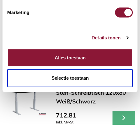
Marketing
Roost V3 stand -
Laptopständer
Details tonen
87,52
Inkl. MwSt.
Alles toestaan
Selectie toestaan
SUN-FLEX ADAPT VI Sitz-
Steh-Schreibtisch 120x80
Weiß/Schwarz
712,81
Inkl. MwSt.