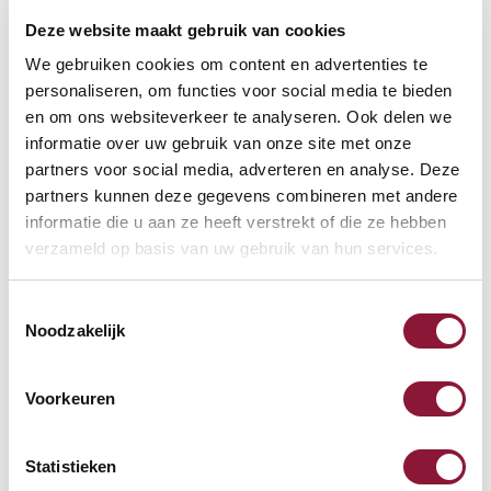
Persönliche
telefonische
Beratung
Deze website maakt gebruik van cookies
Kostenloser Versand
ab €75,-
We gebruiken cookies om content en advertenties te
Später
bezahlen
personaliseren, om functies voor social media te bieden
en om ons websiteverkeer te analyseren. Ook delen we
Weitere Informationen
informatie over uw gebruik van onze site met onze
partners voor social media, adverteren en analyse. Deze
partners kunnen deze gegevens combineren met andere
informatie die u aan ze heeft verstrekt of die ze hebben
verzameld op basis van uw gebruik van hun services.
Häufig zusammen gekauft mit
Toestemmingsselectie
Noodzakelijk
SRM Evolution vertikale
Maus linkshändig kabellos
Voorkeuren
70,21
Statistieken
Inkl. MwSt.