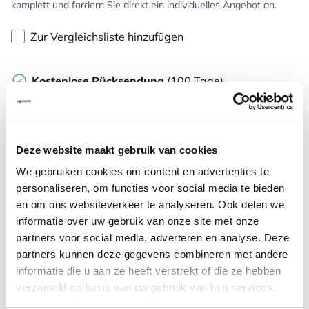
komplett und fordern Sie direkt ein individuelles Angebot an.
Zur Vergleichsliste hinzufügen
Kostenlose Rücksendung
(100 Tage)
Persönliche
telefonische
Beratung
Kostenloser Versand
ab €75,-
Später
bezahlen
Deze website maakt gebruik van cookies
We gebruiken cookies om content en advertenties te
Weitere Informationen
personaliseren, om functies voor social media te bieden
en om ons websiteverkeer te analyseren. Ook delen we
informatie over uw gebruik van onze site met onze
partners voor social media, adverteren en analyse. Deze
partners kunnen deze gegevens combineren met andere
Häufig zusammen gekauft mit
informatie die u aan ze heeft verstrekt of die ze hebben
verzameld op basis van uw gebruik van hun services.