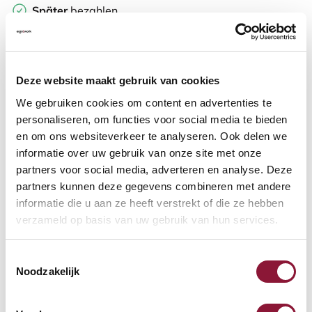
Später
bezahlen
Weitere Informationen
Deze website maakt gebruik van cookies
We gebruiken cookies om content en advertenties te
personaliseren, om functies voor social media te bieden
Häufig zusammen gekauft mit
en om ons websiteverkeer te analyseren. Ook delen we
informatie over uw gebruik van onze site met onze
partners voor social media, adverteren en analyse. Deze
Kabelführung Sempurna
partners kunnen deze gegevens combineren met andere
1200 mm
informatie die u aan ze heeft verstrekt of die ze hebben
verzameld op basis van uw gebruik van hun services.
167,49
Toestemmingsselectie
Inkl. MwSt.
Noodzakelijk