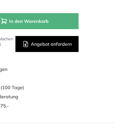
In den Warenkorb
 Machen
Angebot anfordern
d
ügen
g
(100 Tage)
eratung
75,-