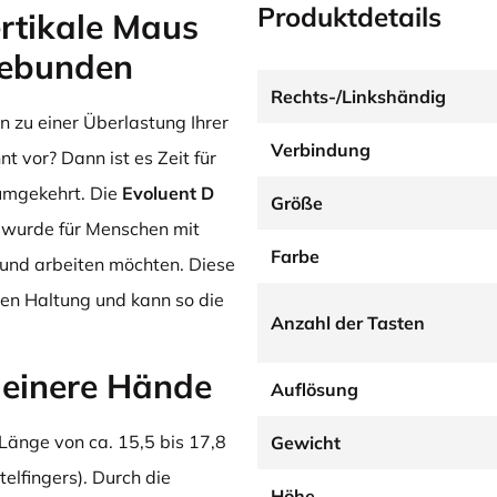
Produktdetails
rtikale Maus
gebunden
Rechts-/Linkshändig
 zu einer Überlastung Ihrer
Verbindung
 vor? Dann ist es Zeit für
 umgekehrt. Die
Evolu
ent D
Größe
wurde für Menschen mit
Farbe
sund arbeiten möchten. Diese
chen Haltung und kann so die
Anzahl der Tasten
leinere Hände
Auflösung
 Länge von ca. 15,5 bis 17,8
Gewicht
elfingers). Durch die
Höhe