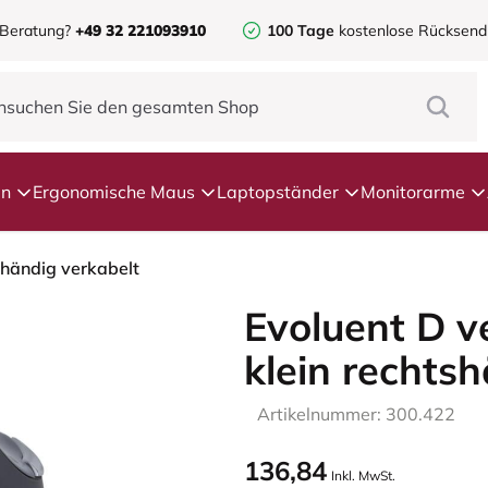
 Beratung?
+49 32 221093910
100 Tage
kostenlose Rücksen
en
Ergonomische Maus
Laptopständer
Monitorarme
shändig verkabelt
Evoluent D v
klein rechts
Artikelnummer: 300.422
136,84
Inkl. MwSt.