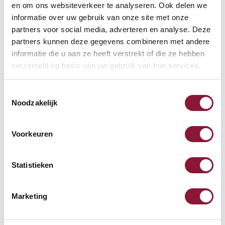
en om ons websiteverkeer te analyseren. Ook delen we
68,71
informatie over uw gebruik van onze site met onze
Inkl. MwSt.
partners voor social media, adverteren en analyse. Deze
partners kunnen deze gegevens combineren met andere
informatie die u aan ze heeft verstrekt of die ze hebben
Roost V3 stand -
verzameld op basis van uw gebruik van hun services.
Laptopständer
Toestemmingsselectie
Noodzakelijk
87,52
Inkl. MwSt.
Voorkeuren
Mauspad mit Gelfüllung
Statistieken
schwarz
Marketing
19,04
Inkl. MwSt.