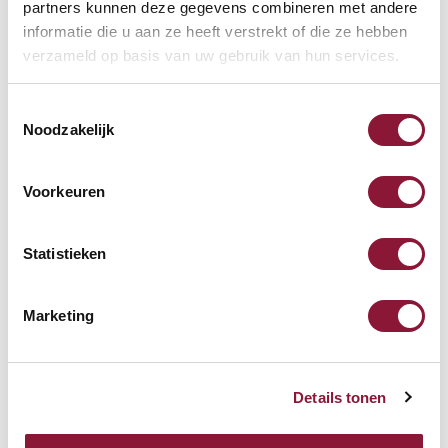
partners kunnen deze gegevens combineren met andere
Laptoptisch schwarz
informatie die u aan ze heeft verstrekt of die ze hebben
verzameld op basis van uw gebruik van hun services.
191,77
Inkl. MwSt.
Toestemmingsselectie
Noodzakelijk
Addit Bento® Laptoptisch
Voorkeuren
verstellbar 453 Schwarz
Statistieken
263,57
Inkl. MwSt.
Marketing
Details tonen
Andere Produkte, die für Sie
möglicherweise interessant sind!