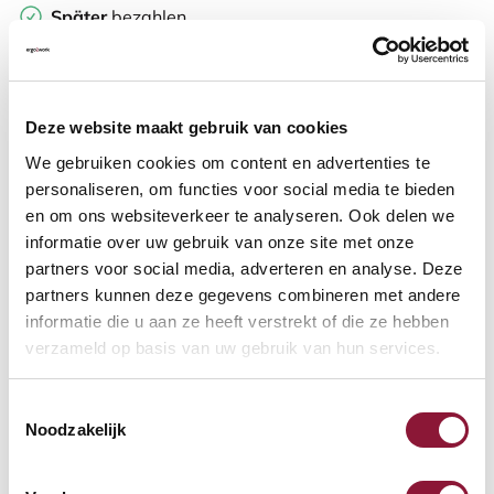
Später
bezahlen
Weitere Informationen
Deze website maakt gebruik van cookies
We gebruiken cookies om content en advertenties te
personaliseren, om functies voor social media te bieden
Häufig zusammen gekauft mit
en om ons websiteverkeer te analyseren. Ook delen we
informatie over uw gebruik van onze site met onze
partners voor social media, adverteren en analyse. Deze
Gitterkabelkorb TRAD 79 cm
partners kunnen deze gegevens combineren met andere
silber
informatie die u aan ze heeft verstrekt of die ze hebben
verzameld op basis van uw gebruik van hun services.
17,26
Toestemmingsselectie
Inkl. MwSt.
Noodzakelijk