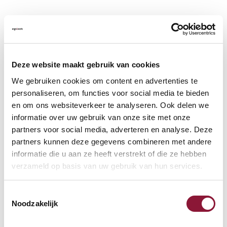
Bewertungen
2
5
/
5
Deze website maakt gebruik van cookies
Kundenbewertungen
We gebruiken cookies om content en advertenties te
personaliseren, om functies voor social media te bieden
en om ons websiteverkeer te analyseren. Ook delen we
Thomas Lederer,
16-11-2020
informatie over uw gebruik van onze site met onze
schnelle lIEFERUNG: aRTIKEL WIE BESCHRIEBEN:
partners voor social media, adverteren en analyse. Deze
partners kunnen deze gegevens combineren met andere
informatie die u aan ze heeft verstrekt of die ze hebben
verzameld op basis van uw gebruik van hun services.
Erhard,
01-08-2017
Einfach in der Montage und die Korbbeschichtung hilft
Toestemmingsselectie
dabei die Kabel im Korb zu halten. Bin froh die 100cm
Noodzakelijk
Variante genommen zu haben. Es kamen doch eine
Menge an Kabel und Stecker zusammen.