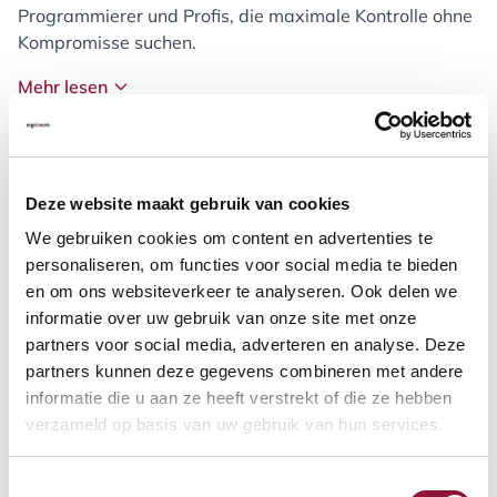
Programmierer und Profis, die maximale Kontrolle ohne
Kompromisse suchen.
Mehr lesen
Verfügbar
Lieferzeit: 2-5 Werktage
Deze website maakt gebruik van cookies
We gebruiken cookies om content en advertenties te
Anzahl:
personaliseren, om functies voor social media te bieden
en om ons websiteverkeer te analyseren. Ook delen we
In den Warenkorb
informatie over uw gebruik van onze site met onze
partners voor social media, adverteren en analyse. Deze
partners kunnen deze gegevens combineren met andere
informatie die u aan ze heeft verstrekt of die ze hebben
Angebot anfordern
verzameld op basis van uw gebruik van hun services.
Auf der Suche nach Stückzahlen? Machen Sie Ihren Arbeitsplatz
komplett und fordern Sie direkt ein individuelles Angebot an.
Toestemmingsselectie