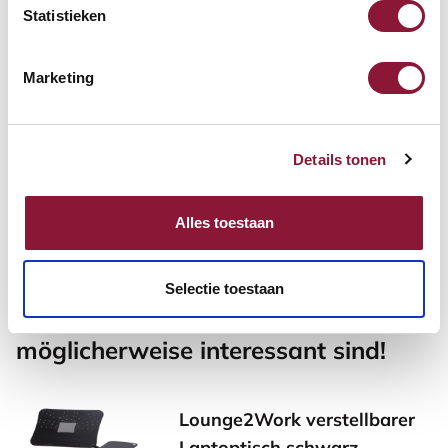
Inkl. MwSt.
Statistieken
Marketing
Armstütze Pro schwarz
Details tonen
98,18
Inkl. MwSt.
Alles toestaan
Selectie toestaan
Andere Produkte, die für Sie
möglicherweise interessant sind!
Lounge2Work verstellbarer
Laptoptisch schwarz