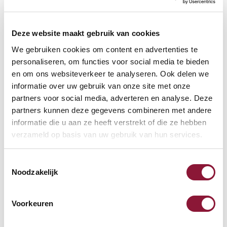
Häufig zusammen gekauft mit
Deze website maakt gebruik van cookies
We gebruiken cookies om content en advertenties te
personaliseren, om functies voor social media te bieden
S-board 840 Design
en om ons websiteverkeer te analyseren. Ook delen we
kabelgebundene Mini-
informatie over uw gebruik van onze site met onze
Tastatur US silber
partners voor social media, adverteren en analyse. Deze
partners kunnen deze gegevens combineren met andere
68,71
informatie die u aan ze heeft verstrekt of die ze hebben
Inkl. MwSt.
verzameld op basis van uw gebruik van hun services.
Toestemmingsselectie
SRM Evolution vertikale
Noodzakelijk
Maus rechtshändig kabellos
Voorkeuren
67,94