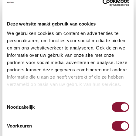
Warum sind BakkerElkhuizen-Tastaturen eine
ergonomische Lösung?
Deze website maakt gebruik van cookies
Eine gute Tastatur ist entscheidend für eine gesunde
We gebruiken cookies om content en advertenties te
Arbeitshaltung. Die Tastaturen von BakkerElkhuizen
personaliseren, om functies voor social media te bieden
sind speziell entwickelt, um die Belastung deiner
en om ons websiteverkeer te analyseren. Ook delen we
Gelenke zu reduzieren und RSI-Beschwerden
informatie over uw gebruik van onze site met onze
vorzubeugen. Durch das kompakte Design bleibt die
partners voor social media, adverteren en analyse. Deze
Maus näher am Körper, sodass du dich weniger
partners kunnen deze gegevens combineren met andere
informatie die u aan ze heeft verstrekt of die ze hebben
strecken musst und deine Schultern entlastet werden.
verzameld op basis van uw gebruik van hun services.
Verhindert RSI und Handgelenksbeschwerden –
reduziert die Belastung von Händen, Handgelenken und
Toestemmingsselectie
Schultern
Noodzakelijk
Hybrid – ideal für zu Hause und im Büro
Für jeden Arbeitsplatz geeignet – kombinierbar mit
Voorkeuren
anderem ergonomischen Zubehör