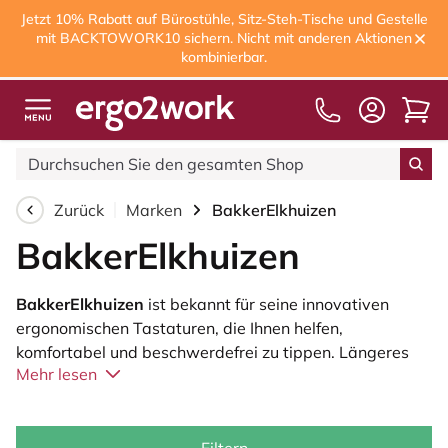
Jetzt 10% Rabatt auf Bürostühle, Sitz-Steh-Tische und Gestelle
mit BACKTOWORK10 sichern. Nicht mit anderen Aktionen
kombinierbar.
Zurück
Marken
BakkerElkhuizen
BakkerElkhuizen
BakkerElkhuizen
ist bekannt für seine innovativen
ergonomischen Tastaturen, die Ihnen helfen,
komfortabel und beschwerdefrei zu tippen. Längeres
Mehr lesen
Arbeiten mit einer Standardtastatur kann zu
Verspannungen in Händen, Handgelenken und
Schultern führen. Die Tastaturen von BakkerElkhuizen