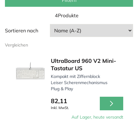
sorgen für eine natürliche Körperhaltung, sodass Sie
Filtern
produktiver und gesünder arbeiten. Ob im Homeoffice
oder im Büro – diese Tastaturen sind darauf ausgelegt,
4Produkte
Ihren Arbeitsplatz ergonomischer zu gestalten.
Sortieren nach
Vergleichen
UltraBoard 960 V2 Mini-
Tastatur US
Kompakt mit Ziffernblock
Leiser Scherenmechanismus
Plug & Play
82,11
Inkl. MwSt.
Auf Lager, heute versandt