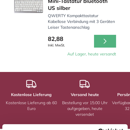
Mini-Tastatur bluetooth
US silber
QWERTY Kompakttastatur
Kabellose Verbindung mit 3 Geräten
Leiser Tastenanschlag
82,88
Inkl. MwSt.
Auf Lager, heute versandt
Kostenlose Lieferung
Versand heute
Persön
Kostenlose Lieferung ab 60
Bestellung vor 15:00 Uhr
Verfügba
Euro
aufgegeben, heute
32
versendet