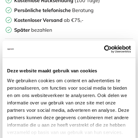
Kostenlose Rücksendung
(100 Tage)
Persönliche
telefonische
Beratung
Kostenloser Versand
ab €75,-
Später
bezahlen
Weitere Informationen
Deze website maakt gebruik van cookies
We gebruiken cookies om content en advertenties te
Häufig zusammen gekauft mit
personaliseren, om functies voor social media te bieden
en om ons websiteverkeer te analyseren. Ook delen we
informatie over uw gebruik van onze site met onze
SUN-FLEX® SCREENLITE
partners voor social media, adverteren en analyse. Deze
Schreibtischlampe Weiß
partners kunnen deze gegevens combineren met andere
informatie die u aan ze heeft verstrekt of die ze hebben
verzameld op basis van uw gebruik van hun services.
244,83