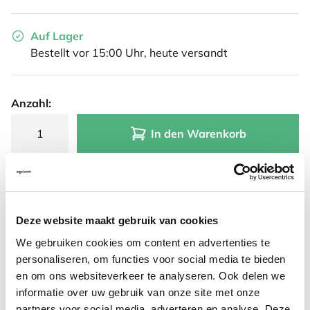
Auf Lager
Bestellt vor 15:00 Uhr, heute versandt
Anzahl:
In den Warenkorb
Angebot anfordern
Deze website maakt gebruik van cookies
Auf der Suche nach Stückzahlen? Machen Sie Ihren Arbeitsplatz
komplett und fordern Sie direkt ein individuelles Angebot an.
We gebruiken cookies om content en advertenties te
personaliseren, om functies voor social media te bieden
Zur Vergleichsliste hinzufügen
en om ons websiteverkeer te analyseren. Ook delen we
informatie over uw gebruik van onze site met onze
partners voor social media, adverteren en analyse. Deze