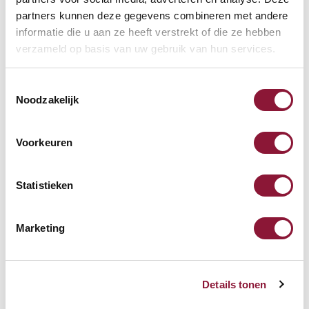
Kostenlose Rücksendung
(100 Tage)
partners kunnen deze gegevens combineren met andere
Persönliche
telefonische
Beratung
informatie die u aan ze heeft verstrekt of die ze hebben
Kostenloser Versand
ab €75,-
verzameld op basis van uw gebruik van hun services.
Später
bezahlen
Toestemmingsselectie
Noodzakelijk
Bewertungen
Voorkeuren
2
5
/
5
Kundenbewertungen
Statistieken
Marketing
Mrs. V.F.,
06-07-2018
Die Ablage ist super und hilft bei Computertisch-
Problemen!
Details tonen