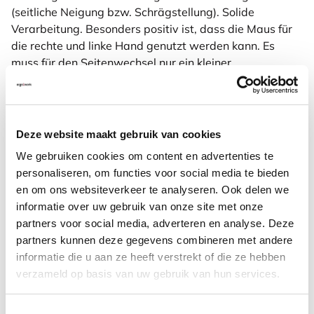
(seitliche Neigung bzw. Schrägstellung). Solide
Verarbeitung. Besonders positiv ist, dass die Maus für
die rechte und linke Hand genutzt werden kann. Es
muss für den Seitenwechsel nur ein kleiner
Schiebeschalter unter der Maus verschoben werden
und die Maus ist mit der anderen Hand zu nutzen. Sehr
einfach - und auch kostengünstig, weil man nur eine
Maus braucht.
Deze website maakt gebruik van cookies
We gebruiken cookies om content en advertenties te
personaliseren, om functies voor social media te bieden
Weitere Informationen
en om ons websiteverkeer te analyseren. Ook delen we
informatie over uw gebruik van onze site met onze
partners voor social media, adverteren en analyse. Deze
partners kunnen deze gegevens combineren met andere
Häufig zusammen gekauft mit
informatie die u aan ze heeft verstrekt of die ze hebben
verzameld op basis van uw gebruik van hun services.
S-board 840 Design
Toestemmingsselectie