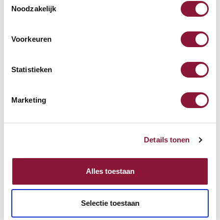
Noodzakelijk
kabelgebundene Mini-
Tastatur US silber
Voorkeuren
68,71
Inkl. MwSt.
Statistieken
Roost V3 stand -
Marketing
Laptopständer
Details tonen
87,52
Inkl. MwSt.
Alles toestaan
Mauspad mit Gelfüllung
Selectie toestaan
schwarz