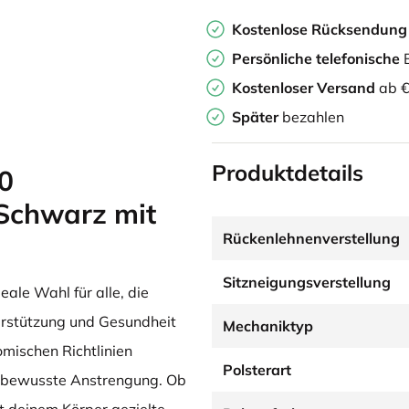
Kostenlose Rücksendun
Persönliche
telefonische
B
Kostenloser Versand
ab €
Später
bezahlen
Produktdetails
0
 Schwarz mit
Rückenlehnenverstellung
Sitzneigungsverstellung
deale Wahl für alle, die
terstützung und Gesundheit
Mechaniktyp
mischen Richtlinien
Polsterart
ne bewusste Anstrengung. Ob