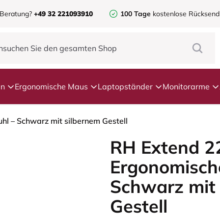
 Beratung?
+49 32 221093910
100 Tage
kostenlose Rücksen
en
Ergonomische Maus
Laptopständer
Monitorarme
l – Schwarz mit silbernem Gestell
RH Extend 2
Ergonomische
Schwarz mit 
Gestell