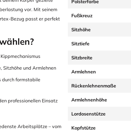
t deinem Körper gezielte
Polsterfarbe
berlastung vor. Mit seinem
Fußkreuz
rtex-Bezug passt er perfekt
Sitzhöhe
wählen?
Sitztiefe
em Kippmechanismus
Sitzbreite
fe, Sitzhöhe und Armlehnen
Armlehnen
 durch formstabile
Rückenlehnenmaße
Armlehnenhöhe
en professionellen Einsatz
Lordosenstütze
iedenste Arbeitsplätze – vom
Kopfstütze