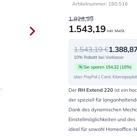
Artikelnummer: 160.516
1.928,99
1.543,19
Inkl. MwSt.
1.543,19 €
1.388,8
10% Rabatt bei Vorkasse
Sie sparen 154,32 (10%)
%
über PayPal | Card, Klarnapayla
Der
RH Extend 220
ist ein ho
der speziell für langanhalten
Dank des dynamischen Mecha
Einstellmöglichkeiten und des 
ideal für sowohl Homeoffice-N