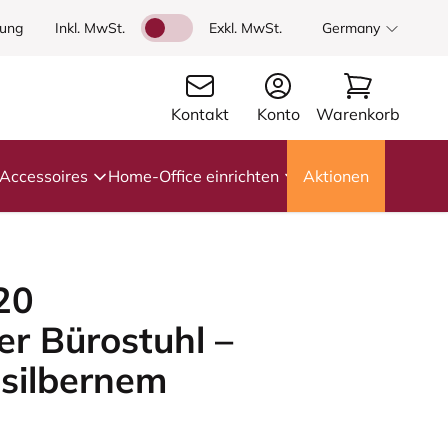
dung
Inkl. MwSt.
Exkl. MwSt.
Germany
Kontakt
Konto
Warenkorb
Accessoires
Home-Office einrichten
Aktionen
20
r Bürostuhl –
silbernem