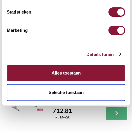
Statistieken
SUN-FLEX® EASYDESK
ADAPT VI Schreibtisch
Marketing
120x80 – Schwarz/Birke
712,81
Details tonen
Inkl. MwSt.
Alles toestaan
SUN-FLEX® EASYDESK
ADAPT VI Schreibtisch
Selectie toestaan
120x80 – Weiß/Grau
712,81
Inkl. MwSt.