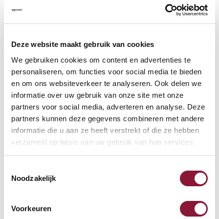
Auf der Suche nach Stückzahlen? Machen Sie Ihren Arbeitsplatz
komplett und fordern Sie direkt ein individuelles Angebot an.
Zur Vergleichsliste hinzufügen
Deze website maakt gebruik van cookies
We gebruiken cookies om content en advertenties te
Kostenlose Rücksendung
(100 Tage)
personaliseren, om functies voor social media te bieden
en om ons websiteverkeer te analyseren. Ook delen we
Persönliche
telefonische
Beratung
informatie over uw gebruik van onze site met onze
Kostenloser Versand
ab €75,-
partners voor social media, adverteren en analyse. Deze
Später
bezahlen
partners kunnen deze gegevens combineren met andere
informatie die u aan ze heeft verstrekt of die ze hebben
verzameld op basis van uw gebruik van hun services.
Weitere Informationen
Toestemmingsselectie
Noodzakelijk
Andere Produkte, die für Sie
Voorkeuren
möglicherweise interessant sind!