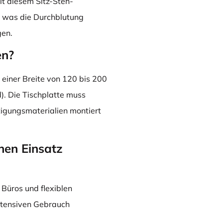
it diesem Sitz-Steh-
g, was die Durchblutung
gen.
en?
t einer Breite von 120 bis 200
. Die Tischplatte muss
tigungsmaterialien montiert
chen Einsatz
 Büros und flexiblen
intensiven Gebrauch