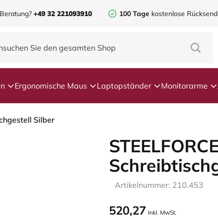
 Beratung?
+49 32 221093910
100 Tage
kostenlose Rücksen
en
Ergonomische Maus
Laptopständer
Monitorarme
gestell Silber
STEELFORCE
Schreibtischg
Artikelnummer: 210.453
520,27
Inkl. MwSt.