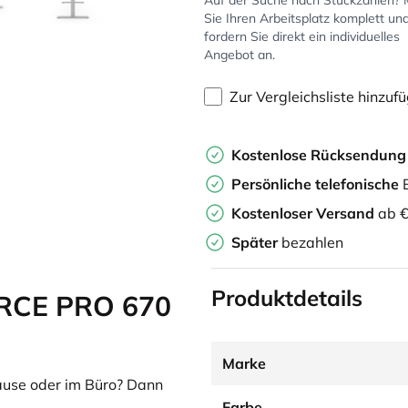
Auf der Suche nach Stückzahlen?
Sie Ihren Arbeitsplatz komplett un
fordern Sie direkt ein individuelles
Angebot an.
Zur Vergleichsliste hinzuf
Kostenlose Rücksendun
Persönliche
telefonische
B
Kostenloser Versand
ab €
Später
bezahlen
Produktdetails
ORCE PRO 670
Marke
Hause oder im Büro? Dann
Farbe