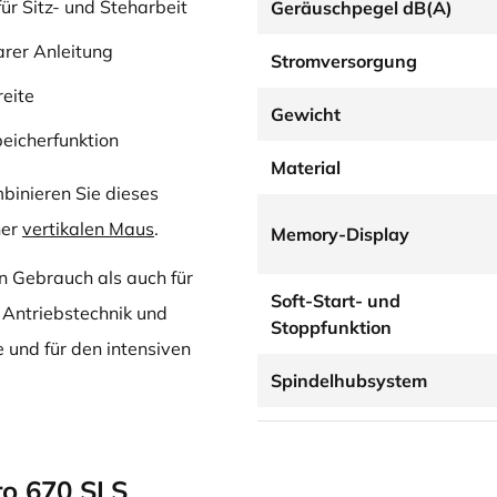
ür Sitz- und Steharbeit
Geräuschpegel dB(A)
arer Anleitung
Stromversorgung
eite
Gewicht
eicherfunktion
Material
binieren Sie dieses
ner
vertikalen Maus
.
Memory-Display
en Gebrauch als auch für
Soft-Start- und
 Antriebstechnik und
Stoppfunktion
e und für den intensiven
Spindelhubsystem
Pro 670 SLS