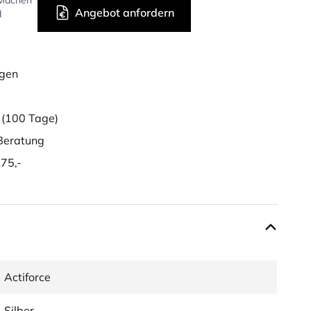
 Machen
Angebot anfordern
d
ügen
g
(100 Tage)
eratung
75,-
Actiforce
Silber