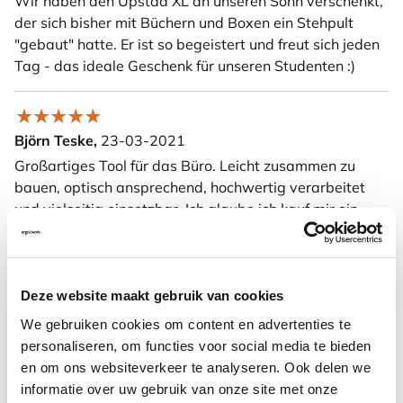
Wir haben den Upstaa XL an unseren Sohn verschenkt,
der sich bisher mit Büchern und Boxen ein Stehpult
"gebaut" hatte. Er ist so begeistert und freut sich jeden
Tag - das ideale Geschenk für unseren Studenten :)
Björn Teske,
23-03-2021
Großartiges Tool für das Büro. Leicht zusammen zu
bauen, optisch ansprechend, hochwertig verarbeitet
und vielseitig einsetzbar. Ich glaube ich kauf mir ein
zweites für mein anderes Büro.
Deze website maakt gebruik van cookies
Günter Warkowski,
05-03-2021
We gebruiken cookies om content en advertenties te
Durch Zufall drauf gestoßen (Zeitungsartikel). Nun total
personaliseren, om functies voor social media te bieden
happy,
en om ons websiteverkeer te analyseren. Ook delen we
informatie over uw gebruik van onze site met onze