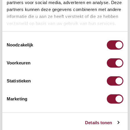
partners voor social media, adverteren en analyse. Deze
Markus,
15-02-2021
partners kunnen deze gegevens combineren met andere
Stabil, sehr nützlich
informatie die u aan ze heeft verstrekt of die ze hebben
verzameld op basis van uw gebruik van hun services.
Toestemmingsselectie
Thorsten Wedemeyer,
10-02-2021
Noodzakelijk
Sehr gutes Produkt.
Voorkeuren
Weitere Informationen
Statistieken
Marketing
Häufig zusammen gekauft mit
SUN-FLEX® SCREENLITE
Details tonen