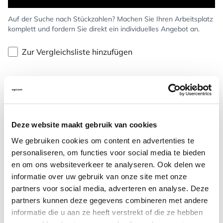
Auf der Suche nach Stückzahlen? Machen Sie Ihren Arbeitsplatz
komplett und fordern Sie direkt ein individuelles Angebot an.
Zur Vergleichsliste hinzufügen
Kostenlose Rücksendung
(100 Tage)
Persönliche
telefonische
Beratung
Kostenloser Versand
ab €75,-
Deze website maakt gebruik van cookies
Später
bezahlen
We gebruiken cookies om content en advertenties te
personaliseren, om functies voor social media te bieden
Weitere Informationen
en om ons websiteverkeer te analyseren. Ook delen we
informatie over uw gebruik van onze site met onze
partners voor social media, adverteren en analyse. Deze
partners kunnen deze gegevens combineren met andere
informatie die u aan ze heeft verstrekt of die ze hebben
Häufig zusammen gekauft mit