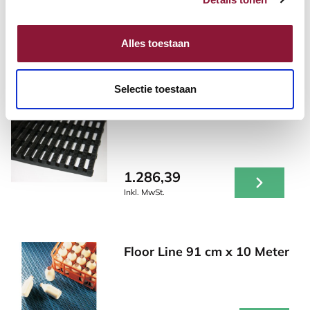
Andere Produkte, die für Sie
Alles toestaan
möglicherweise interessant sind!
Selectie toestaan
Vynagrip 91 cm x 10 Meter
1.286,39
Inkl. MwSt.
Floor Line 91 cm x 10 Meter