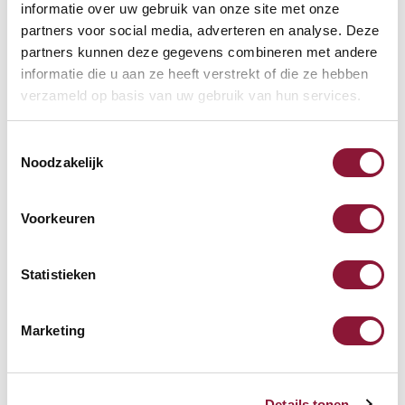
Häufig zusammen gekauft mit
informatie over uw gebruik van onze site met onze
partners voor social media, adverteren en analyse. Deze
partners kunnen deze gegevens combineren met andere
Addit Bento® Laptoptisch
informatie die u aan ze heeft verstrekt of die ze hebben
verzameld op basis van uw gebruik van hun services.
verstellbar 453 Schwarz
Toestemmingsselectie
263,57
Noodzakelijk
Inkl. MwSt.
Voorkeuren
Lounge2Work verstellbarer
Statistieken
Laptoptisch schwarz
Marketing
191,77
Inkl. MwSt.
Details tonen