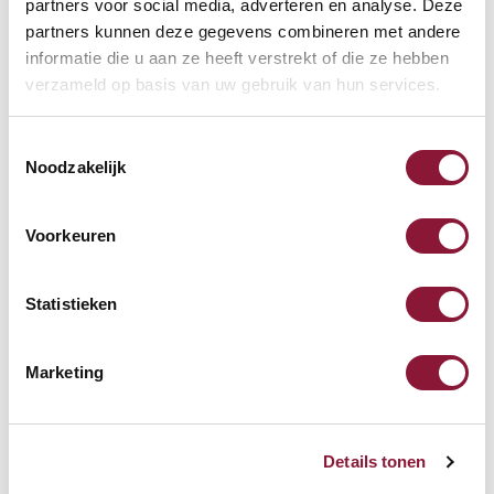
partners voor social media, adverteren en analyse. Deze
BakkerElkhuizen
partners kunnen deze gegevens combineren met andere
EnergyByLight
informatie die u aan ze heeft verstrekt of die ze hebben
Schreibtischlampe
verzameld op basis van uw gebruik van hun services.
559,60
Toestemmingsselectie
Inkl. MwSt.
Noodzakelijk
Voorkeuren
R-Go HE Break Maus -
Medium - Rechtshändig -
Verkabelt
Statistieken
63,46
Marketing
Inkl. MwSt.
Details tonen
R-Go Split Break QWERTY