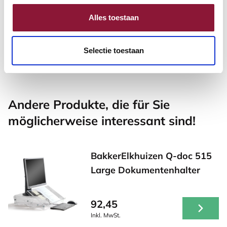
(US) - Schwarz - Bluetooth
Drahtlos
Alles toestaan
114,66
Selectie toestaan
Inkl. MwSt.
Andere Produkte, die für Sie
möglicherweise interessant sind!
BakkerElkhuizen Q-doc 515
Large Dokumentenhalter
92,45
Inkl. MwSt.