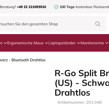
 Beratung?
+49 32 221093910
100 Tage
kostenlose Rücksen
en
Ergonomische Maus
Laptopständer
Monitorarme
arz - Bluetooth Drahtlos
R-Go Split 
(US) - Schwa
Drahtlos
Artikelnummer: 201.048