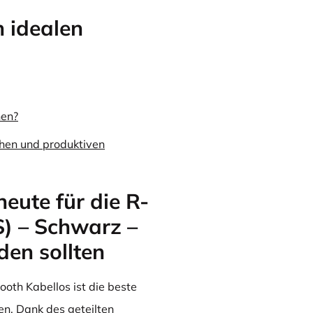
n idealen
nen?
chen und produktiven
eute für die R-
) – Schwarz –
den sollten
oth Kabellos ist die beste
ten. Dank des geteilten