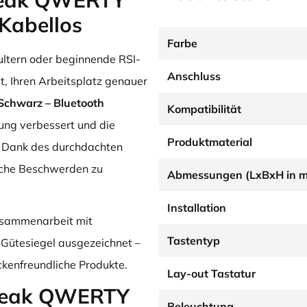
Break QWERTY
 Kabellos
Farbe
ltern oder beginnende RSI-
Anschluss
, Ihren Arbeitsplatz genauer
Schwarz – Bluetooth
Kompatibilität
tung verbessert und die
Produktmaterial
. Dank des durchdachten
liche Beschwerden zu
Abmessungen (LxBxH in 
Installation
Zusammenarbeit mit
Tastentyp
Gütesiegel ausgezeichnet –
ckenfreundliche Produkte.
Lay-out Tastatur
Break QWERTY
Beleuchtung