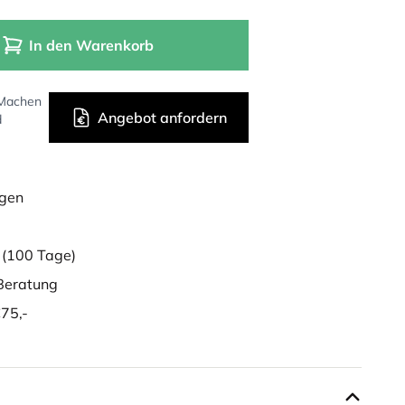
In den Warenkorb
 Machen
Angebot anfordern
d
ügen
g
(100 Tage)
eratung
75,-