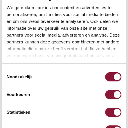
Tastatur US
We gebruiken cookies om content en advertenties te
personaliseren, om functies voor social media te bieden
en om ons websiteverkeer te analyseren. Ook delen we
Kinesis FreeStyle VIP3 Zubehör
informatie over uw gebruik van onze site met onze
partners voor social media, adverteren en analyse. Deze
partners kunnen deze gegevens combineren met andere
informatie die u aan ze heeft verstrekt of die ze hebben
Weitere Informationen
verzameld op basis van uw gebruik van hun services.
Toestemmingsselectie
Häufig gestellte Fragen
Noodzakelijk
Voorkeuren
Häufig zusammen gekauft mit
Statistieken