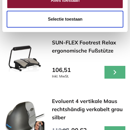
Alles toestaan
105,32
Inkl. MwSt.
Selectie toestaan
SUN-FLEX Footrest Relax
ergonomische Fußstütze
106,51
Inkl. MwSt.
Evoluent 4 vertikale Maus
rechtshändig verkabelt grau
silber