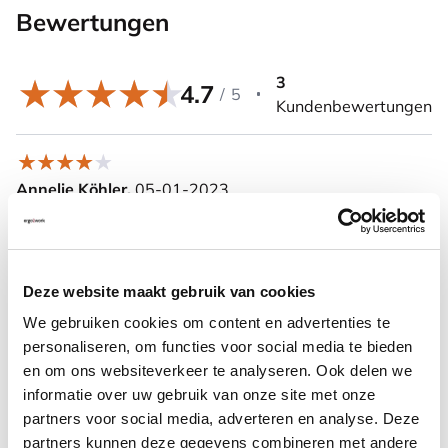
Bewertungen
3
4.7
/
5
Kundenbewertungen
Annelie Köhler,
05-01-2023
Der Hocker ist einfach zusammenzubauen und zu
benutzen. Die Sitzfläche ist sehr beweglich, wodurch
sich der Körper immer wieder neu anpassen muss, was
sehr gut ist.Das die Sitzfläche aus Leder ist, finde ich
Deze website maakt gebruik van cookies
sehr ungünstig. Ein strapazierfähiger Stoffbezug wäre
We gebruiken cookies om content en advertenties te
mir um einiges lieber, deshalb nur 4 Sterne.
personaliseren, om functies voor social media te bieden
en om ons websiteverkeer te analyseren. Ook delen we
informatie over uw gebruik van onze site met onze
Lars Mielke,
partners voor social media, adverteren en analyse. Deze
22-09-2022
partners kunnen deze gegevens combineren met andere