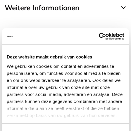
Weitere Informationen
Häufig zusammen gekauft mit
Deze website maakt gebruik van cookies
Roost V3 stand -
We gebruiken cookies om content en advertenties te
Laptopständer
personaliseren, om functies voor social media te bieden
en om ons websiteverkeer te analyseren. Ook delen we
informatie over uw gebruik van onze site met onze
87,52
partners voor social media, adverteren en analyse. Deze
Inkl. MwSt.
partners kunnen deze gegevens combineren met andere
informatie die u aan ze heeft verstrekt of die ze hebben
verzameld op basis van uw gebruik van hun services.
Evoluent 4 vertikale Maus
rechtshändig kabellos