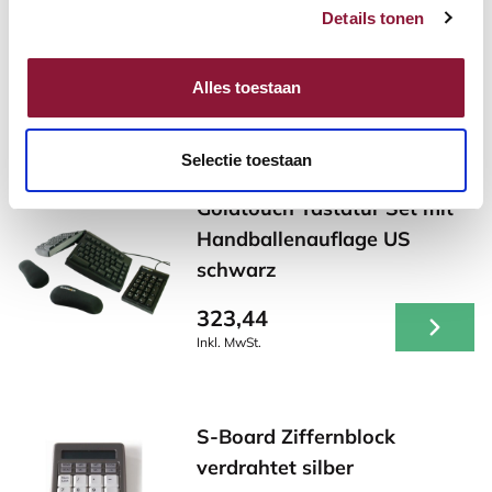
Details tonen
Alles toestaan
Andere Produkte, die für Sie
möglicherweise interessant sind!
Selectie toestaan
Goldtouch Tastatur Set mit
Handballenauflage US
schwarz
323,44
Inkl. MwSt.
S-Board Ziffernblock
verdrahtet silber