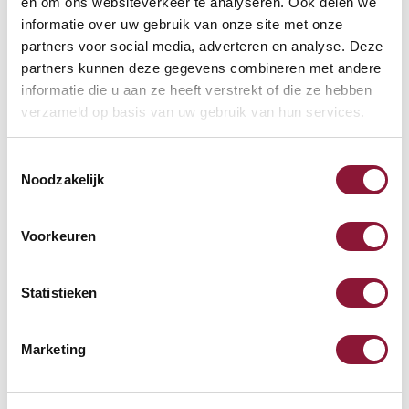
en om ons websiteverkeer te analyseren. Ook delen we
Inkl. MwSt.
informatie over uw gebruik van onze site met onze
partners voor social media, adverteren en analyse. Deze
partners kunnen deze gegevens combineren met andere
informatie die u aan ze heeft verstrekt of die ze hebben
Roost V3 stand -
verzameld op basis van uw gebruik van hun services.
Laptopständer
Toestemmingsselectie
Noodzakelijk
87,52
Inkl. MwSt.
Voorkeuren
Tastatur Handgelenkstütze
Statistieken
mit Memory-Schaum
schwarz
Marketing
24,40
Inkl. MwSt.