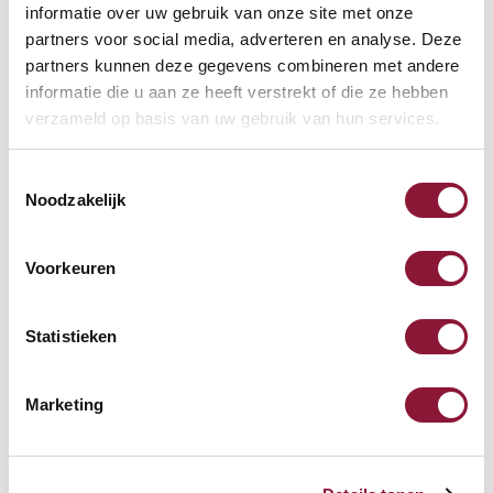
informatie over uw gebruik van onze site met onze
partners voor social media, adverteren en analyse. Deze
partners kunnen deze gegevens combineren met andere
S-board 840 Design
informatie die u aan ze heeft verstrekt of die ze hebben
kabelgebundene Mini-
verzameld op basis van uw gebruik van hun services.
Tastatur US silber
Toestemmingsselectie
68,71
Noodzakelijk
Inkl. MwSt.
Voorkeuren
Roost V3 stand -
Statistieken
Laptopständer
Marketing
87,52
Inkl. MwSt.