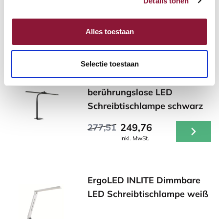
Details tonen
Andere Produkte, die für Sie
Alles toestaan
möglicherweise interessant sind!
Selectie toestaan
Broadwing TLC 9100
berührungslose LED
Schreibtischlampe schwarz
249,76
277,51
Inkl. MwSt.
ErgoLED INLITE Dimmbare
LED Schreibtischlampe weiß