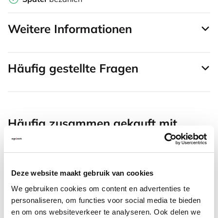
Weitere Informationen
Häufig gestellte Fragen
Häufig zusammen gekauft mit
SRM Evolution vertikale
Maus rechtshändig kabellos
Deze website maakt gebruik van cookies
We gebruiken cookies om content en advertenties te
personaliseren, om functies voor social media te bieden
67,94
en om ons websiteverkeer te analyseren. Ook delen we
Inkl. MwSt.