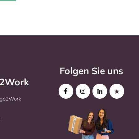
Folgen Sie uns
o2Work
Ergo2Work
t