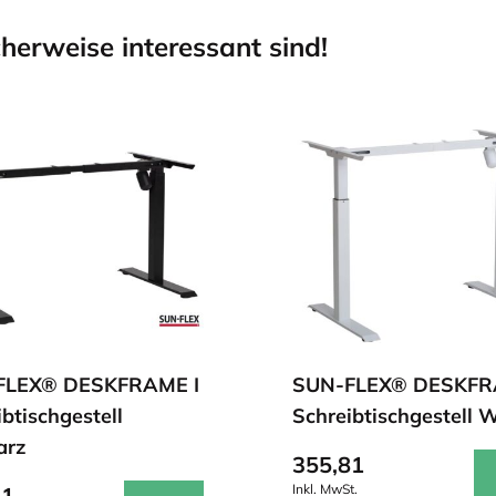
herweise interessant sind!
FLEX® DESKFRAME I
SUN-FLEX® DESKFR
btischgestell
Schreibtischgestell 
arz
355,81
Inkl. MwSt.
81