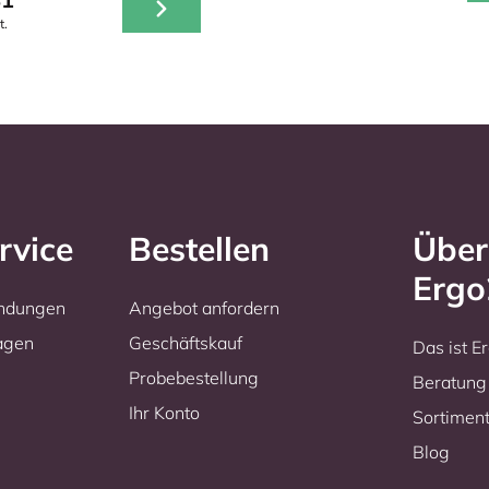
t.
rvice
Bestellen
Über
Erg
endungen
Angebot anfordern
ragen
Geschäftskauf
Das ist 
Probebestellung
Beratung
Ihr Konto
Sortimen
Blog