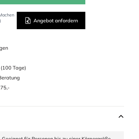
 Machen
Angebot anfordern
d
ügen
g
(100 Tage)
eratung
75,-
Geeignet für Personen bis zu einer Körpergröße