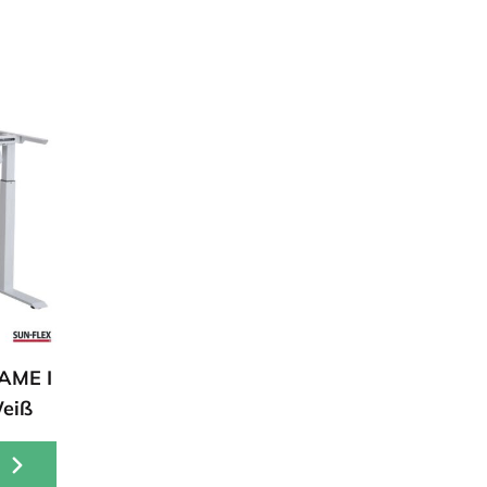
AME I
Weiß