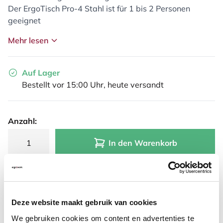
Der ErgoTisch Pro-4 Stahl ist für 1 bis 2 Personen
geeignet
Mehr lesen
Auf Lager
Bestellt vor 15:00 Uhr, heute versandt
Anzahl:
In den Warenkorb
Angebot anfordern
Deze website maakt gebruik van cookies
Auf der Suche nach Stückzahlen? Machen Sie Ihren Arbeitsplatz
komplett und fordern Sie direkt ein individuelles Angebot an.
We gebruiken cookies om content en advertenties te