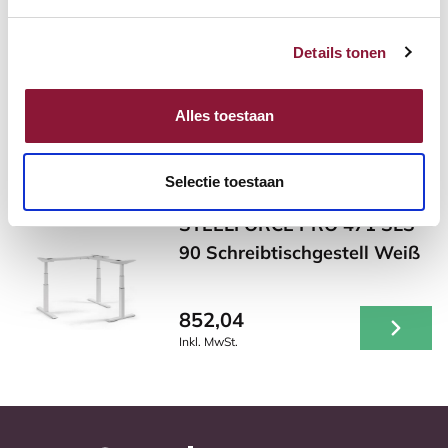
STEELFORCE PRO 471 SLS
90 Schreibtischgestell Silber
Details tonen
852,04
Alles toestaan
Inkl. MwSt.
Selectie toestaan
STEELFORCE PRO 471 SLS
90 Schreibtischgestell Weiß
852,04
Inkl. MwSt.