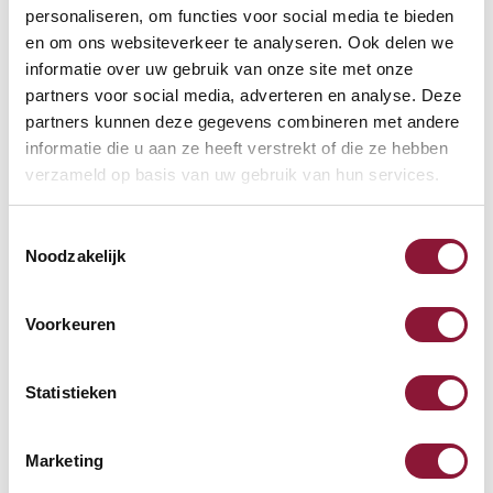
personaliseren, om functies voor social media te bieden
Zur Vergleichsliste hinzufügen
en om ons websiteverkeer te analyseren. Ook delen we
informatie over uw gebruik van onze site met onze
partners voor social media, adverteren en analyse. Deze
Kostenlose Rücksendung
(100 Tage)
partners kunnen deze gegevens combineren met andere
Persönliche
telefonische
Beratung
informatie die u aan ze heeft verstrekt of die ze hebben
verzameld op basis van uw gebruik van hun services.
Kostenloser Versand
ab €75,-
Später
bezahlen
Toestemmingsselectie
Noodzakelijk
Weitere Informationen
Voorkeuren
Statistieken
Andere Produkte, die für Sie
möglicherweise interessant sind!
Marketing