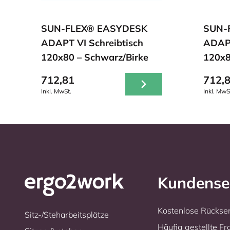
SUN-FLEX® EASYDESK
SUN-
ADAPT VI Schreibtisch
ADAPT
120x80 – Schwarz/Birke
120x8
712,81
712,
Inkl. MwSt.
Inkl. MwS
Kundense
Kostenlose Rücks
Sitz-/Steharbeitsplätze
Häufig gestellte F