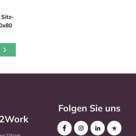
Sitz-
20x80
Folgen Sie uns
o2Work
Ergo2Work