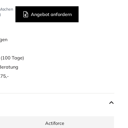
 Machen
Angebot anfordern
d
ügen
g
(100 Tage)
eratung
75,-
Actiforce