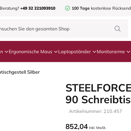
 Beratung?
+49 32 221093910
100 Tage
kostenlose Rücksen
en
Ergonomische Maus
Laptopständer
Monitorarme
schgestell Silber
STEELFORCE
90 Schreibtis
Artikelnummer: 210.457
852,04
Inkl. MwSt.