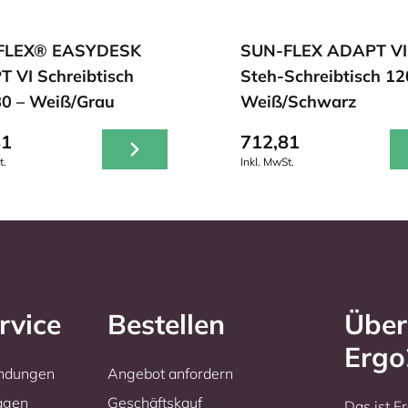
FLEX® EASYDESK
SUN-FLEX ADAPT VI 
 VI Schreibtisch
Steh-Schreibtisch 1
0 – Weiß/Grau
Weiß/Schwarz
81
712,81
t.
Inkl. MwSt.
rvice
Bestellen
Über
Erg
endungen
Angebot anfordern
ragen
Geschäftskauf
Das ist 