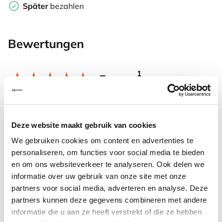
Später
bezahlen
Bewertungen
1
5
/
5
Kundenbewertungen
Deze website maakt gebruik van cookies
Stephanie Ritter,
16-09-2025
Der Stuhl absolute top Qualität. Einfacher
We gebruiken cookies om content en advertenties te
Zusammenbau. Lieferung und Service. Absolut top.
personaliseren, om functies voor social media te bieden
en om ons websiteverkeer te analyseren. Ook delen we
informatie over uw gebruik van onze site met onze
Weitere Informationen
partners voor social media, adverteren en analyse. Deze
partners kunnen deze gegevens combineren met andere
informatie die u aan ze heeft verstrekt of die ze hebben