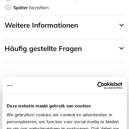
Später
bezahlen
Weitere Informationen
Häufig gestellte Fragen
Häufig zusammen gekauft mit
S-board 840 Design
Deze website maakt gebruik van cookies
kabelgebundene Mini-
We gebruiken cookies om content en advertenties te
Tastatur US silber
personaliseren, om functies voor social media te bieden
en om ons websiteverkeer te analyseren. Ook delen we