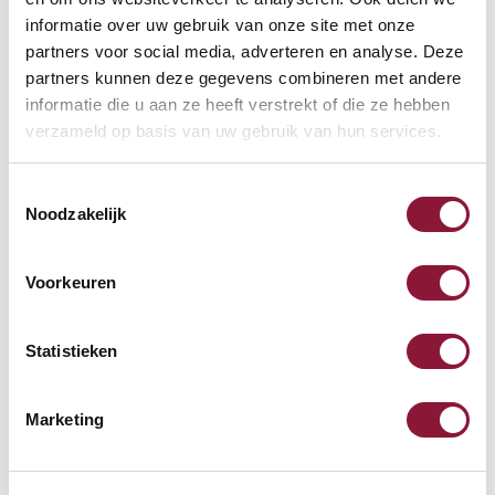
68,71
informatie over uw gebruik van onze site met onze
Inkl. MwSt.
partners voor social media, adverteren en analyse. Deze
partners kunnen deze gegevens combineren met andere
informatie die u aan ze heeft verstrekt of die ze hebben
SRM Evolution vertikale
verzameld op basis van uw gebruik van hun services.
Maus rechtshändig kabellos
Toestemmingsselectie
Noodzakelijk
67,94
Inkl. MwSt.
Voorkeuren
SUN-FLEX® Relax Comfort
Statistieken
Fußstütze
Marketing
104,24
Inkl. MwSt.