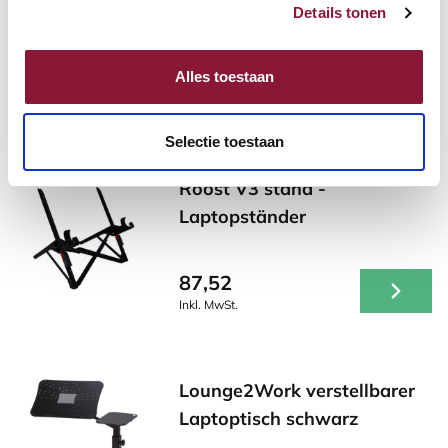
Details tonen
Alles toestaan
Andere Produkte, die für Sie
möglicherweise interessant sind!
Selectie toestaan
Roost V3 stand -
Laptopständer
87,52
Inkl. MwSt.
Lounge2Work verstellbarer
Laptoptisch schwarz