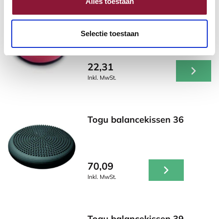
Alles toestaan
Hülle Togu Balancekissen 36
cm
Selectie toestaan
22,31
Inkl. MwSt.
Togu balancekissen 36
70,09
Inkl. MwSt.
Togu balancekissen 39