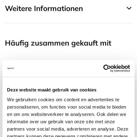
Weitere Informationen
Häufig zusammen gekauft mit
Togu balancekissen 33
Deze website maakt gebruik van cookies
55,32
We gebruiken cookies om content en advertenties te
Inkl. MwSt.
personaliseren, om functies voor social media te bieden
en om ons websiteverkeer te analyseren. Ook delen we
informatie over uw gebruik van onze site met onze
SUN-FLEX Footrest Relax
partners voor social media, adverteren en analyse. Deze
ergonomische Fußstütze
partners kunnen deze gegevens combineren met andere