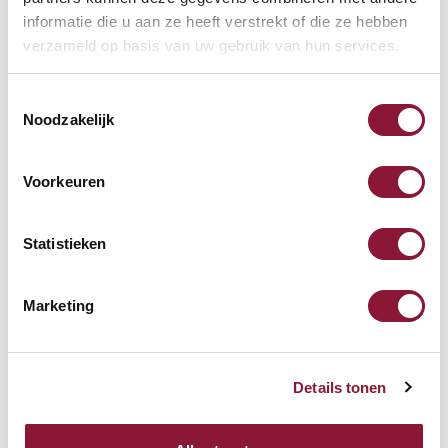
informatie die u aan ze heeft verstrekt of die ze hebben
verzameld op basis van uw gebruik van hun services.
106,51
Inkl. MwSt.
Toestemmingsselectie
Noodzakelijk
SRM Evolution vertikale
Voorkeuren
Maus rechtshändig kabellos
Statistieken
67,94
Inkl. MwSt.
Marketing
Andere Produkte, die für Sie
Details tonen
möglicherweise interessant sind!