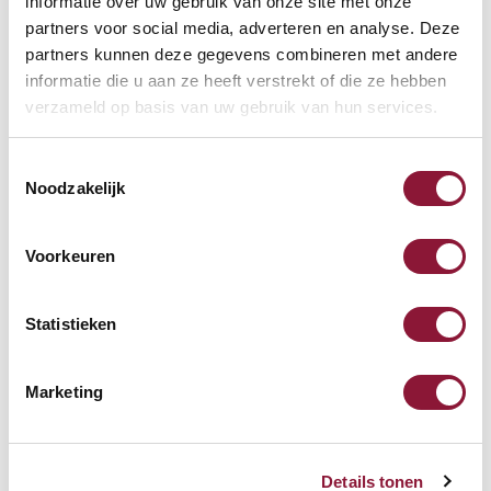
informatie over uw gebruik van onze site met onze
partners voor social media, adverteren en analyse. Deze
Häufig zusammen gekauft mit
partners kunnen deze gegevens combineren met andere
informatie die u aan ze heeft verstrekt of die ze hebben
verzameld op basis van uw gebruik van hun services.
Nadelpumpe Togu
Toestemmingsselectie
Noodzakelijk
13,03
Inkl. MwSt.
Voorkeuren
Statistieken
Hülle Togu Balancekissen 33
cm
Marketing
20,83
Inkl. MwSt.
Details tonen