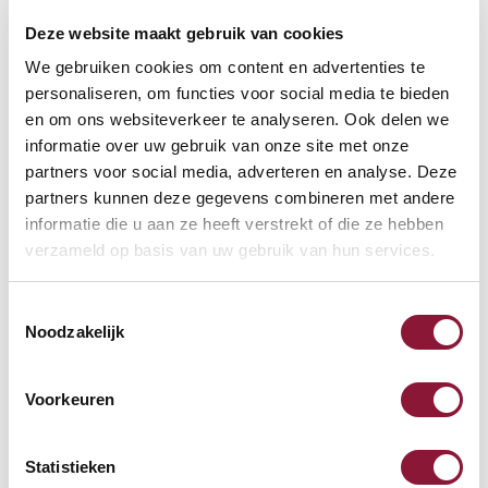
Deze website maakt gebruik van cookies
Häufig zusammen gekauft mit
We gebruiken cookies om content en advertenties te
personaliseren, om functies voor social media te bieden
en om ons websiteverkeer te analyseren. Ook delen we
Roost V3 stand -
informatie over uw gebruik van onze site met onze
Laptopständer
partners voor social media, adverteren en analyse. Deze
partners kunnen deze gegevens combineren met andere
informatie die u aan ze heeft verstrekt of die ze hebben
87,52
verzameld op basis van uw gebruik van hun services.
Inkl. MwSt.
Toestemmingsselectie
Noodzakelijk
SUN-FLEX Footrest Relax
ergonomische Fußstütze
Voorkeuren
106,51
Statistieken
Inkl. MwSt.