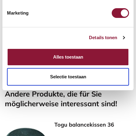
Marketing
Evoluent 4 vertikale Maus
rechtshändig kabellos
Details tonen
schwarz blau
110,63
141,61
Alles toestaan
Inkl. MwSt.
Selectie toestaan
Andere Produkte, die für Sie
möglicherweise interessant sind!
Togu balancekissen 36