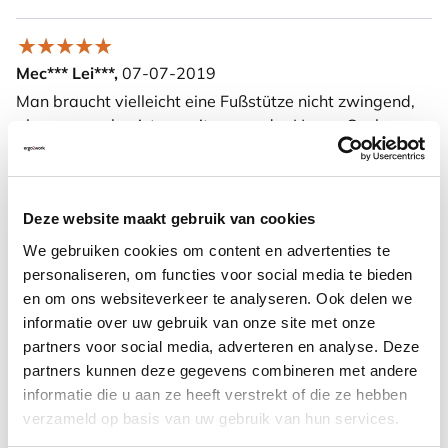
Mec*** Lei***,
07-07-2019
Man braucht vielleicht eine Fußstütze nicht zwingend,
aber angenehm ist es, mit genau der HumanScale zu
arbeiten. Ganz automatisch bewegt man die Füße
immer mal wieder und fördert somit die Durchblutung
der Beine. Die Füßstütze ist schwerer als andere
Deze website maakt gebruik van cookies
Fußstützen. Sie wirkt sehr hochwertig verarbeitet. Für
mich eine TOP-Wahl.
We gebruiken cookies om content en advertenties te
personaliseren, om functies voor social media te bieden
en om ons websiteverkeer te analyseren. Ook delen we
Weitere Informationen
informatie over uw gebruik van onze site met onze
partners voor social media, adverteren en analyse. Deze
partners kunnen deze gegevens combineren met andere
informatie die u aan ze heeft verstrekt of die ze hebben
verzameld op basis van uw gebruik van hun services.
Häufig zusammen gekauft mit