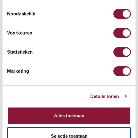
Toestemmingsselectie
Noodzakelijk
Roost V3 stand -
Laptopständer
Voorkeuren
87,52
Statistieken
Inkl. MwSt.
Marketing
Evoluent 4 vertikale Maus
rechtshändig kabellos
schwarz blau
Details tonen
110,63
141,61
Alles toestaan
Inkl. MwSt.
Selectie toestaan