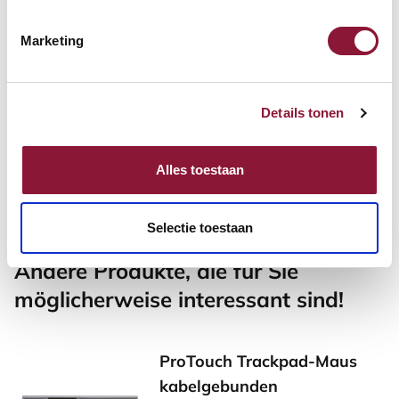
Marketing
SUN-FLEX® SCREENLITE
Schreibtischlampe Weiß
Details tonen
244,83
Alles toestaan
Inkl. MwSt.
Selectie toestaan
Andere Produkte, die für Sie
möglicherweise interessant sind!
ProTouch Trackpad-Maus
kabelgebunden