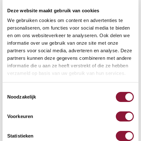
Deze website maakt gebruik van cookies
Häufig zusammen gekauft mit
We gebruiken cookies om content en advertenties te
personaliseren, om functies voor social media te bieden
en om ons websiteverkeer te analyseren. Ook delen we
S-board 840 Design
informatie over uw gebruik van onze site met onze
kabelgebundene Mini-
partners voor social media, adverteren en analyse. Deze
Tastatur US silber
partners kunnen deze gegevens combineren met andere
informatie die u aan ze heeft verstrekt of die ze hebben
68,71
verzameld op basis van uw gebruik van hun services.
Inkl. MwSt.
Toestemmingsselectie
Noodzakelijk
Roost V3 stand -
Laptopständer
Voorkeuren
87,52
Statistieken
Inkl. MwSt.